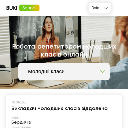
Вхід
Робота репетитором молодших
класів онлайн
Молодші класи
№
36151
Викладач молодших класів віддалено
Місто
Бердичів
Винагорода