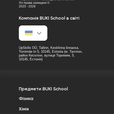
Усі права захищені ©
2020 - 2026
Компанія BUKI School в світі
UpSkills OÜ, Tallinn, Kesklinna linnaosa,
Tornimäe tn 5, 10145, Estonia (м. Таллінн,
район Кесклінн, вулиця Торнімяе, 5,
10145, Естонія)
Предмети BUKI School
Фізика
Хімія