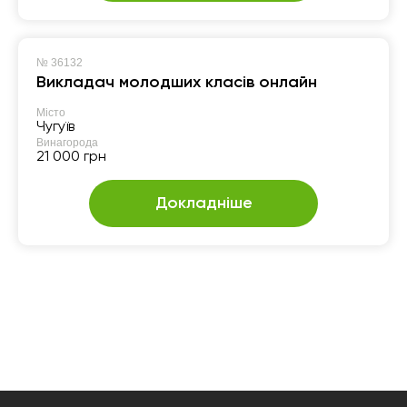
№
36132
Викладач молодших класів онлайн
Місто
Чугуїв
Винагорода
21 000 грн
Докладніше