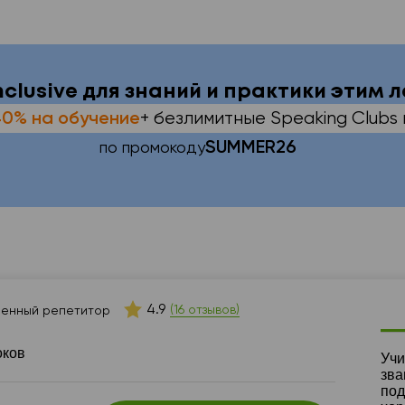
inclusive для знаний и практики этим 
+ безлимитные Speaking Clubs 
40% на обучение
SUMMER26
по промокоду
4.9
(16 отзывов)
енный репетитор
оков
Ре
Учи
зва
под