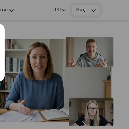
гое
RU
Вход
Подобрать