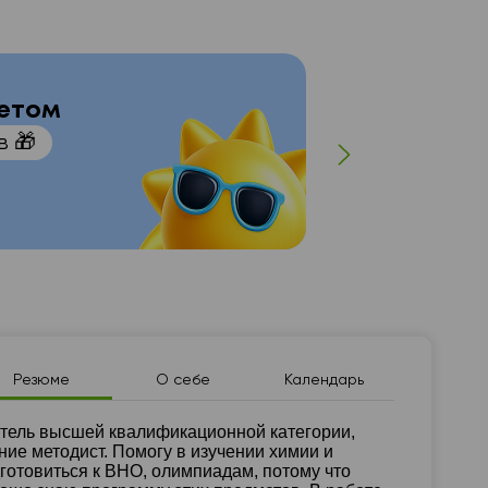
летом
в 🎁
При 
Резюме
О себе
Календарь
зюме
тель высшей квалификационной категории,
ние методист. Помогу в изучении химии и
готовиться к ВНО, олимпиадам, потому что