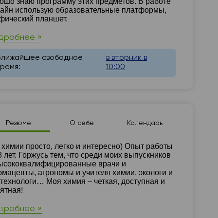
ошо знаю программу этих предметов. В работе
айн использую образовательные платформы,
фический планшет.
дробнее »
Ближайшее свободное
в вторник в
время:
10:00
Резюме
О себе
Календарь
зюме
 химии просто, легко и интересно) Опыт работы
8 лет. Горжусь тем, что среди моих выпускников
ысококвалифицированные врачи и
мацевты, агрономы и учителя химии, экологи и
технологи… Моя химия – четкая, доступная и
ятная!
дробнее »