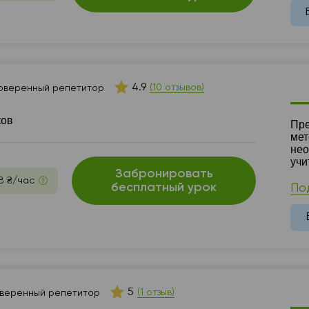
4.9
(10 отзывов)
оверенный репетитор
ков
Ре
Пре
мет
нео
учи
Забронировать
8 ₴/час
бесплатный урок
По
5
(1 отзыв)
веренный репетитор