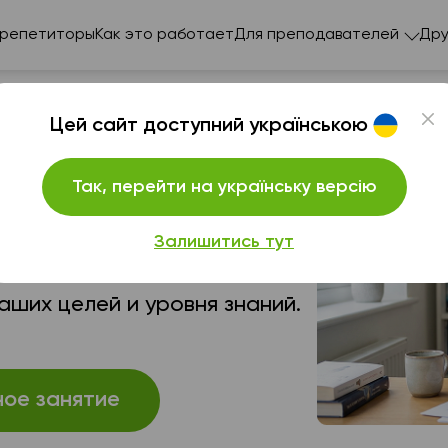
 репетиторы
Как это работает
Для преподавателей
Дру
Цей сайт доступний українською
Так, перейти на українську версію
ы достигнешь
Залишитись тут
ших целей и уровня знаний.
ное занятие