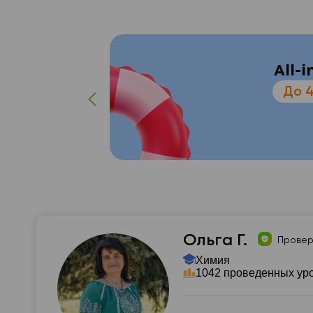
All-
До 
Ольга Г.
Провер
Химия
1042 проведенных ур