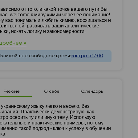
зюме
ависимо от того, в какой точке вашего пути Вы
час, welcome к миру химии через ее понимание!
чу вас понимать и любить химию, восхищаться и
вляться ей, развивать ваши аналитические
ыки, искать логику и закономерности.
дробнее »
Ближайшее свободное время:
завтра в 17:00
Резюме
О себе
Календарь
зюме
 украинскому языку легко и весело, без
чивания. Практически демонстрирую, как
тро освоить ту или иную тему. Использую
екательные и практические примеры, потому
 именно такой подход - ключ к успеху в обучении
ка.