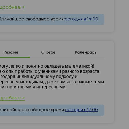
дробнее »
Ближайшее свободное время:
сегодня в 14:00
Резюме
О себе
Календарь
зюме
огу легко и понятно овладеть математикой!
ю опыт работы с учениками разного возраста.
годаря индивидуальному подходу и
ересным методикам, даже самые сложные темы
нут понятными и интересными.
дробнее »
Ближайшее свободное время:
сегодня в 17:00