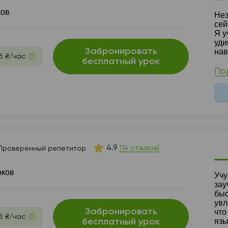
ков
Ре
Нез
сей
Я у
уди
Забронировать
нав
8 ₴/час
бесплатный урок
По
4.9
(14 отзывов)
Проверенный репетитор
оков
Ре
Учу
зау
быс
увл
Забронировать
что
8 ₴/час
язы
бесплатный урок