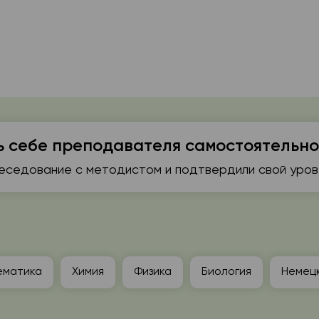
ь себе преподавателя самостоятельно
седование с методистом и подтвердили свой урове
ематика
Химия
Физика
Биология
Немецк