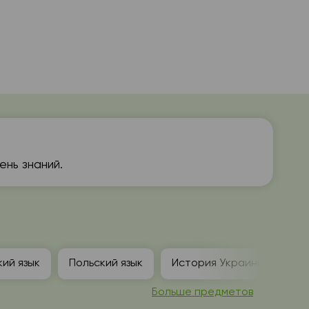
нь знаний.
ий язык
Польский язык
История Украины
Больше предметов