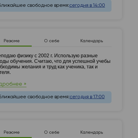
Ближайшее свободное время:
сегодня в 14:00
Резюме
О себе
Календарь
зюме
подаю физику с 2002 г. Использую разные
оды обучения. Считаю, что для успешной учебы
бходимы желания и труд как ученика, так и
теля.
дробнее »
Ближайшее свободное время:
сегодня в 17:00
Резюме
О себе
Календарь