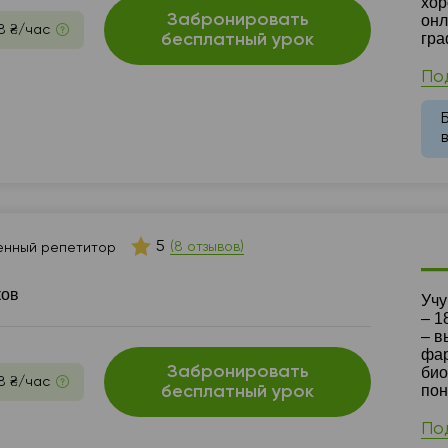
хор
Забронировать
онл
8 ₴/час
гра
бесплатный урок
По
5
(8 отзывов)
енный репетитор
ков
Ре
Учу
– 1
– в
фар
Забронировать
био
8 ₴/час
пон
бесплатный урок
По