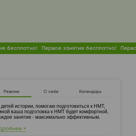
ие бесплатно!
Первое занятие бесплатно!
Перво
Резюме
О себе
Календарь
зюме
 детей истории, помогаю подготовиться к НМТ,
мной ваша подготовка к НМТ будет комфортной,
аждое занятие - максимально эффективным.
дробнее »