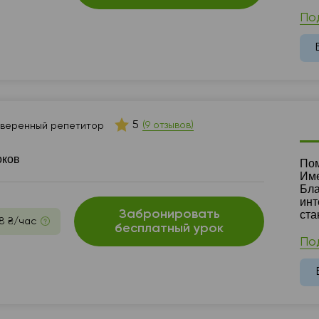
По
5
(9 отзывов)
веренный репетитор
оков
Ре
Пом
Име
Бла
инт
Забронировать
ста
8 ₴/час
бесплатный урок
По