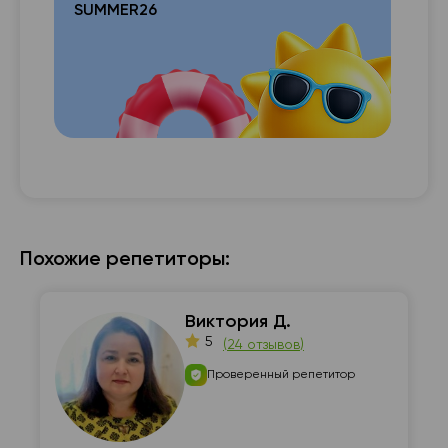
SUMMER26
с с

Похожие репетиторы:
Виктория Д.
5
(
24 отзывов
)
Проверенный репетитор