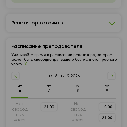
Репетитор готовит к
Физика
Расписание преподавателя
7 - 9-й класс
Подготовка к НМТ (ЗНО)
Учитывайте время в расписании репетитора, которое
Университетские курсы
10 - 11-й класс
может быть свободно для вашего бесплатного пробного
урока
авг. 6-авг. 9, 2026
чт
пт
сб
вс
6
7
8
9
Нет
Нет
21:00
16:00
свобод
свобод
ных
ных
21:00
часов
часов