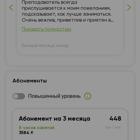
Преподаватель всегда
ия
прислушивается к моим пожеланиям,
подсказывает, как лучше заниматься.
Очень вежлив, приветлив и приятен в
общении.
Показать полностью
Больше месяца назад
Бо
Абонементы
Повышенный уровень
Абонемент на 3 месяца
448
8 часов занятий
грн / час
3584 ₴