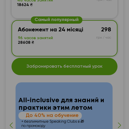
48 часов занятий
грн / час
18624 ₴
Самый популярный
Абонемент на 24 місяці
298
96 часов занятий
грн / час
28608 ₴
Забронировать бесплатный урок
All-inclusive для знаний и
практики этим летом
—
До 40% на обучение
 от
п
+ безлимитные Speaking Clubs в 🎁
по промокоду