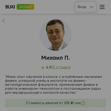
Михаил П.
Вход
10
людей рекомендуют
Михаил П.
чт
10 отзывов
пт
сб
вс
4.9
6
7
8
9
"Имею опыт обучения в классе с углублённым изучением
физики, успешной учебы в институте на физико-
металлургическом факультете, применением физики в
Нет
Нет
21:00
16:00
работе инженером-технологом и постановщиком задач
свободных
свободных
для неразрушающего контроля качества."
часов
часов
21:00
Стоимость занятия от
298 ₴/час