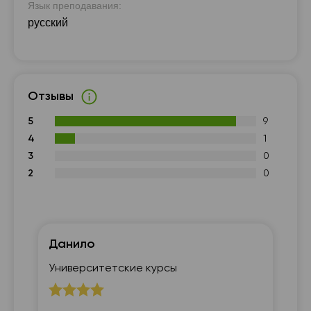
Язык преподавания:
русский
Отзывы
5
9
4
1
3
0
2
0
Данило
М
Университетские курсы
7 