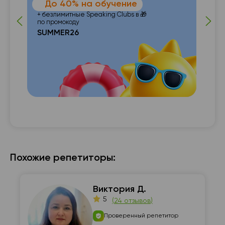
До 40% на обучение
 от
п
+ безлимитные Speaking Clubs в 🎁
по промокоду
SUMMER26
с с

Похожие репетиторы:
Виктория Д.
5
(
24 отзывов
)
Проверенный репетитор