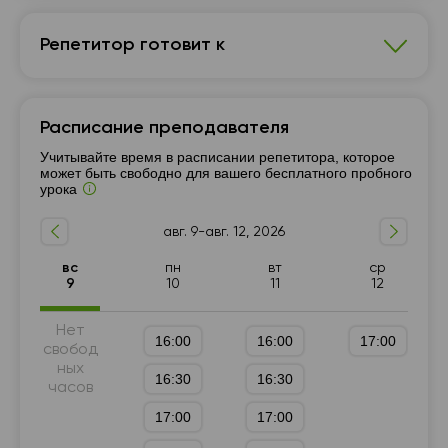
Репетитор готовит к
Физика
Расписание преподавателя
7 - 9-й класс
Подготовка к НМТ (ЗНО)
Учитывайте время в расписании репетитора, которое
Подготовка к ГИА (9 класс)
10 - 11-й класс
может быть свободно для вашего бесплатного пробного
урока
авг. 9-авг. 12, 2026
вс
пн
вт
ср
9
10
11
12
Нет
16:00
16:00
17:00
свобод
ных
16:30
16:30
часов
17:00
17:00