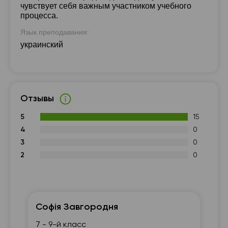
чувствует себя важным участником учебного
процесса.
Язык преподавания:
украинский
Отзывы
5
15
4
0
3
0
2
0
Софія Завгородня
Г
7 - 9-й класс
10