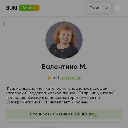
Валентина М.
Вход
15
людей рекомендуют
Валентина М.
вс
15 отзывов
пн
вт
ср
5.0
9
10
11
12
"Квалификационная категория "специалист высшей
категории", педагогическое звание "Старший учитель".
Преподаю физику в классах, которые учатся по
Нет
16:00
16:00
17:00
Всеукраинскому НПП "Интеллект Украины"."
свободных
часов
16:30
16:30
Стоимость занятия от
298 ₴/час
17:00
17:00