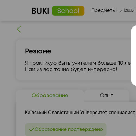
Предметы
Наши
Резюме
Я практикую быть учителем больше 10 лет
Нам из вас точно будет интересно!
чт
6
Образование
Опыт
06:00
0
Київський Славістичний Університет, специалист,
06:30
0
Образование подтверждено
07:00
0