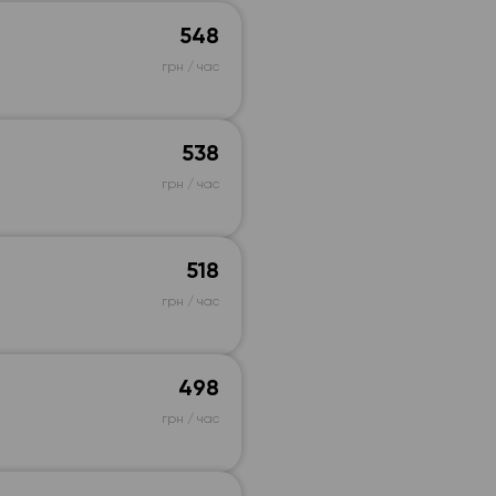
548
грн / час
538
грн / час
518
грн / час
498
грн / час