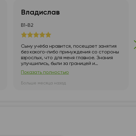
18:30
18:30
18:30
18:
Владислав
19:00
19:00
19:00
19:
В1-В2
19:30
19:30
19:30
19:
20:00
20:00
20:00
20:
Сыну учёба нравится, посещает занятия
без какого-либо принуждения со стороны
20:30
20:30
20:30
20:
взрослых, что для меня главное. Знания
улучшились, были за границей и
21:00
21:00
21:00
21:
проверили их на практике. Хороший
Показать полностью
учитель, мы довольны.
Больше месяца назад