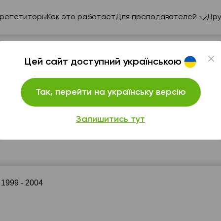
 репетиторы
Как это работает
Для преподавателей
Дру
Цей сайт доступний українською
Так, перейти на українську версію
. Люблю свой предмет и помогу вам полюбить его то
Залишитись тут
пт
сб
вс
пн
в
7
8
9
10
1
6:00
06:00
06:00
06:00
06:
 1999 - 2004
6:30
06:30
06:30
06:30
06:
7:00
07:00
07:00
07:00
07: