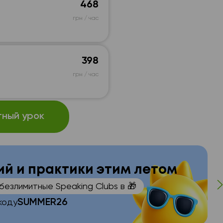
468
грн / час
398
грн / час
ный урок
ний и практики этим летом
 безлимитные Speaking Clubs в 🎁
SUMMER26
коду