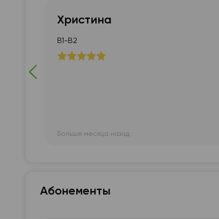
18:30
18:30
18:30
Христина
19:00
19:00
19:00
В1-В2
19:30
19:30
19:30
20:00
20:00
20:00
у
20:30
20:30
20:30
21:00
21:00
21:00
Больше месяца назад
Абонементы