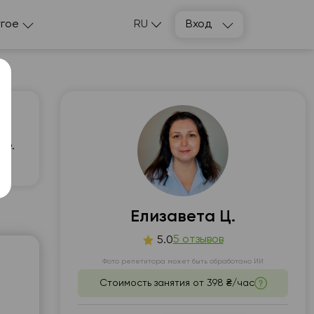
гое
RU
Вход
же.
т
ср
1
12
Елизавета Ц.
5 отзывов
5.0
00
06:00
Фото репетитора может быть обработано ИИ
30
06:30
Стоимость занятия от
398 ₴/час
00
07:00