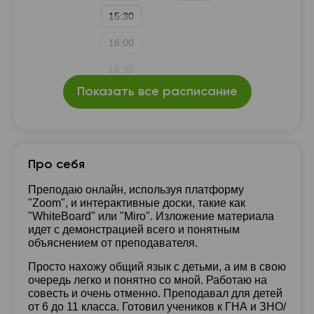
15:30
16:00
16:30
Показать все расписание
17:00
17:30
18:00
Про себя
Преподаю онлайн, используя платформу
"Zoom", и интерактивные доски, такие как
"WhiteBoard" или "Miro". Изложение материала
идет с демонстрацией всего и понятным
объяснением от преподавателя.
Просто нахожу общий язык с детьми, а им в свою
очередь легко и понятно со мной. Работаю на
совесть и очень отменно. Преподавал для детей
от 6 до 11 класса. Готовил учеников к ГНА и ЗНО/