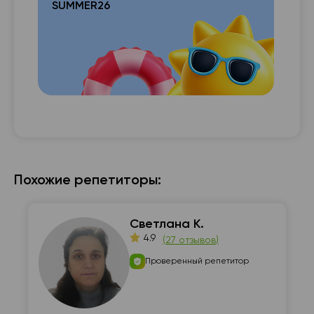
SUMMER26
с с

Похожие репетиторы:
Светлана К.
4.9
(
27 отзывов
)
Проверенный репетитор