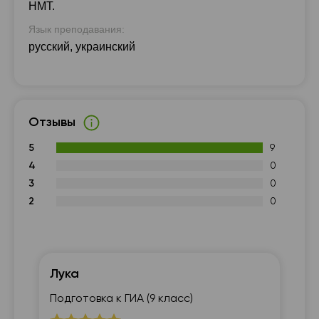
НМТ.
Язык преподавания:
русский, украинский
Отзывы
5
9
4
0
3
0
2
0
Лука
На
Подготовка к ГИА (9 класс)
7 