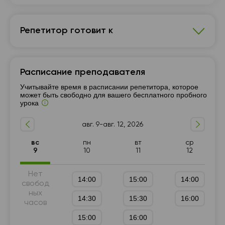
Репетитор готовит к
Математика
Расписание преподавателя
7 - 9-й класс
Подготовка к ГИА (9 класс)
Учитывайте время в расписании репетитора, которое
10 - 11-й класс
может быть свободно для вашего бесплатного пробного
урока
авг. 9-авг. 12, 2026
вс
пн
вт
ср
9
10
11
12
Нет
14:00
15:00
14:00
свобод
ных
14:30
15:30
16:00
часов
15:00
16:00