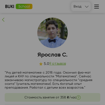
Ярослав С.
Вход
9
людей рекомендуют
Ярослав С.
вс
9 отзывов
пн
вт
ср
5.0
9
10
11
12
"Учу детей математике с 2018 года. Окончил физ-мат
лицей и КНУ по специальности "Математика". Сейчас
заканчиваю магистратуру по специальности "средняя
Нет
14:00
15:00
14:00
осита" (учитель математики). Есть богатый опыт
свободных
преподавания. Работал с детьми всех возрастов."
часов
14:30
15:30
16:00
Стоимость занятия от
358 ₴/час
15:00
16:00