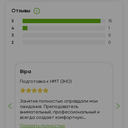
Отзывы
5
15
4
1
3
0
2
0
Віра
Ма
Подготовка к НМТ (ЗНО)
По
Занятия полностью оправдали мои
ожидания. Преподаватель
внимательный, профессиональный и
всегда создает комфортную
атмосферу. Учиться приятно и
Показать полностью