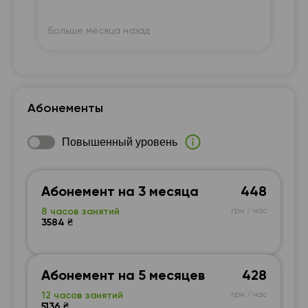
интересно.
Больше месяца назад
Бо
Абонементы
Повышенный уровень
Абонемент на 3 месяца
448
8 часов занятий
грн / час
3584 ₴
Абонемент на 5 месяцев
428
12 часов занятий
грн / час
5136 ₴