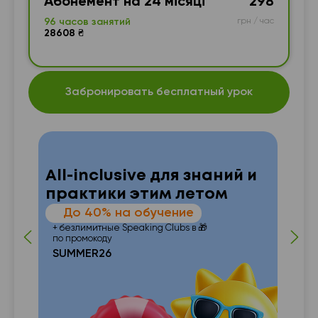
Абонемент на 24 місяці
298
96 часов занятий
грн / час
28608 ₴
Забронировать бесплатный урок
All-inclusive для знаний и
практики этим летом
—
До 40% на обучение
 от
п
+ безлимитные Speaking Clubs в 🎁
по промокоду
SUMMER26
с с
