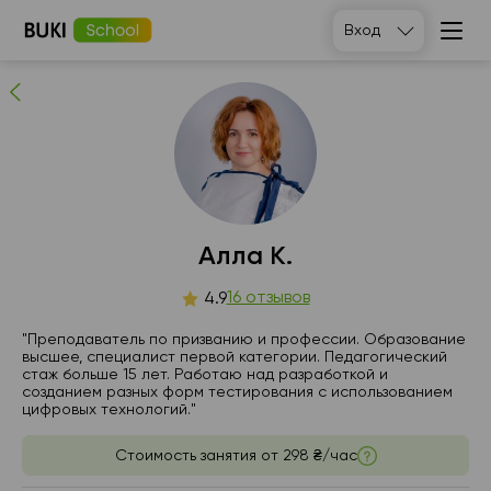
Алла К.
Вход
16
людей рекомендуют
Алла К.
сб
16 отзывов
вс
пн
вт
4.9
8
9
10
11
"Преподаватель по призванию и профессии. Образование
высшее, специалист первой категории. Педагогический
стаж больше 15 лет. Работаю над разработкой и
Нет
Нет
11:00
11:00
созданием разных форм тестирования с использованием
свободных
свободных
цифровых технологий."
часов
часов
11:30
13:00
Стоимость занятия от
298 ₴/час
12:00
13:30