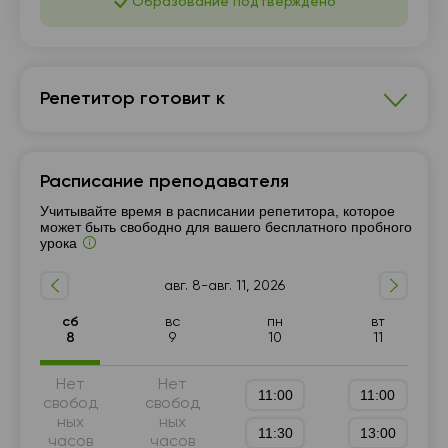
Образование подтверждено
Репетитор готовит к
История Украины
Расписание преподавателя
7 - 9-й класс
Подготовка к НМТ (ЗНО)
Учитывайте время в расписании репетитора, которое
Подготовка к ГИА (9 класс)
10 - 11-й класс
может быть свободно для вашего бесплатного пробного
урока
авг. 8-авг. 11, 2026
сб
вс
пн
вт
8
9
10
11
Нет
Нет
11:00
11:00
свобод
свобод
ных
ных
11:30
13:00
часов
часов