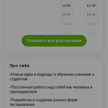
12:00
13:30
12:30
14:00
13:00
16:00
13:30
18:00
Показать все расписание
14:00
16:00
16:30
Про себя
17:00
▫️Новые идеи и подходы в обучении учеников и
студентов
17:30
▫️Постоянная работа над собой как человека и
18:00
преподавателя
▫️Разработка и создание разных форм
тестирования