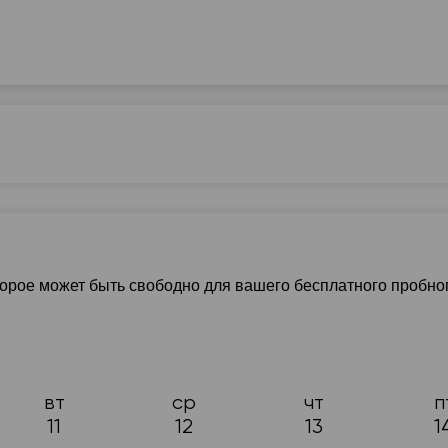
готовка к ГИА (9 класс)
10 - 11-й класс
Разговорный яз
атика
Подготовка к ЕВИ/ЕФВВ
Для детей
торое может быть свободно для вашего бесплатного пробно
ля знакомств
вт
ср
чт
п
11
12
13
1