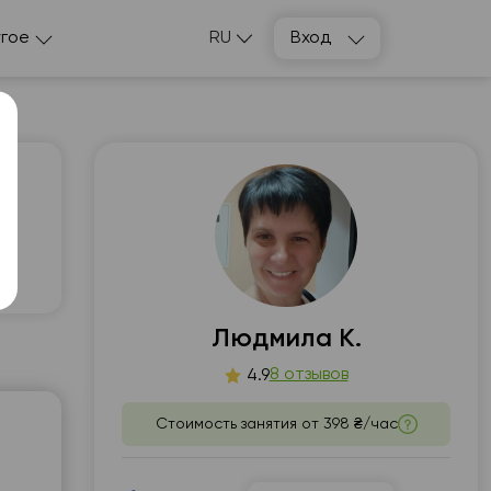
гое
RU
Вход
т
пт
3
14
Людмила К.
8 отзывов
4.9
т
13:00
одных
ов
Стоимость занятия от
398 ₴/час