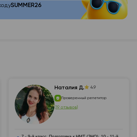
SUMMER26
коду
Наталия Д.
4.9
Проверенный репетитор
(
19 отзывов
)
7 - 9-й класс, Подготовка к НМТ (ЗНО), 10 - 11-й