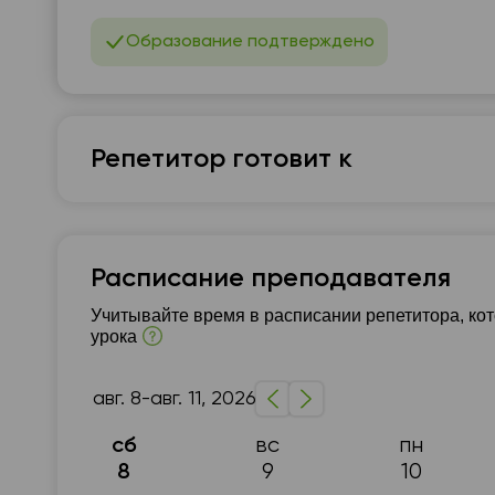
Образование подтверждено
Репетитор готовит к
Английский язык
7 - 9-й класс
Подготовка к НМТ (ЗНО)
Под
Расписание преподавателя
А1-А2
Репетитор для начинающих
Грамм
Учитывайте время в расписании репетитора, ко
урока
Английский для путешествий
Английский д
авг. 8-авг. 11, 2026
вс
пн
сб
9
10
8