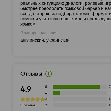
реальных ситуациях: диалоги, ролевые игр
быстрее преодолеть языковой барьер и нач
всегда стараюсь подбирать темп, формат и
помню и учитываю ваш стиль и предыдущи
языком.
Язык преподавания:
английский, украинский
Отзывы
5
7
4.9
4
1
3
2
8 отзывы