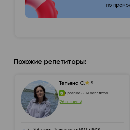
по промо
Похожие репетиторы:
Тетьяна С.
5
Проверенный репетитор
(
26 отзывов
)
7 - 9-й класс, Подготовка к НМТ (ЗНО),