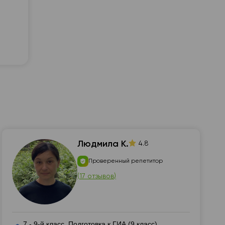
поддердка от
📍 гайд в терапию + 1 бесплатный с
Людмила К.
4.8
Проверенный репетитор
(
17 отзывов
)
7 - 9-й класс, Подготовка к ГИА (9 класс),