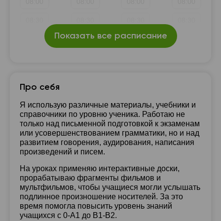
08:00
08:00
08:00
08:00
19:30
19:30
19:30
19:30
08:30
08:30
08:30
08:30
20:00
Показать все расписание
20:00
20:00
20:00
09:00
09:00
09:00
09:00
20:30
20:30
20:30
20:30
09:30
09:30
09:30
09:30
21:00
21:00
21:00
21:00
10:00
10:00
10:00
10:00
Про себя
10:30
10:30
10:30
10:30
Я использую различные материалы, учебники и
справочники по уровню ученика. Работаю не
11:00
11:00
11:00
11:00
только над письменной подготовкой к экзаменам
или усовершенствованием грамматики, но и над
11:30
11:30
11:30
11:30
развитием говорения, аудирования, написания
произведений и писем.
12:00
12:00
12:00
12:00
На уроках применяю интерактивные доски,
12:30
12:30
12:30
12:30
прорабатываю фрагменты фильмов и
мультфильмов, чтобы учащиеся могли услышать
13:00
13:00
13:00
13:00
подлинное произношение носителей. За это
время помогла повысить уровень знаний
13:30
13:30
13:30
13:30
учащихся с 0-A1 до B1-B2.