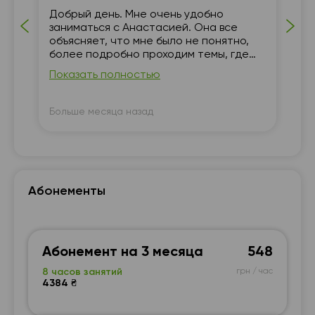
20:00
20:00
20:00
20:00
 и
Добрый день. Мне очень удобно
Мо
заниматься с Анастасией. Она все
то
20:30
20:30
20:30
20:30
а
объясняет, что мне было не понятно,
ма
более подробно проходим темы, где
на
21:00
21:00
21:00
21:00
мне трудно понять
до
Показать полностью
По
ко
не
уч
Больше месяца назад
Бо
об
Абонементы
Абонемент на 3 месяца
548
8 часов занятий
грн / час
4384 ₴