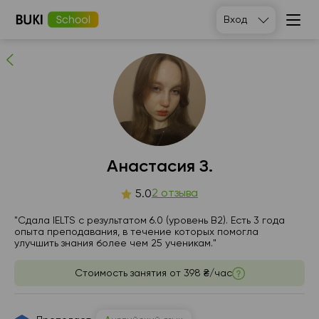
Анастасия З.
Вход
2
людей рекомендуют
Анастасия З.
чт
2 отзыва
пт
сб
вс
5.0
6
7
8
9
"Сдала IELTS с результатом 6.0 (уровень B2). Есть 3 года
опыта преподавания, в течение которых помогла
улучшить знания более чем 25 ученикам."
06:00
06:00
06:00
06:00
Стоимость занятия от
398 ₴/час
06:30
06:30
06:30
06:30
07:00
07:00
07:00
07:00