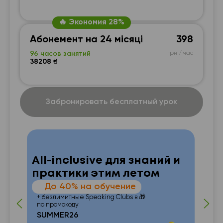
🔥 Экономия 28%
Абонемент на 24 місяці
398
96 часов занятий
грн / час
38208 ₴
Забронировать бесплатный урок
All-inclusive для знаний и
практики этим летом
—
До 40% на обучение
 от
п
+ безлимитные Speaking Clubs в 🎁
по промокоду
SUMMER26