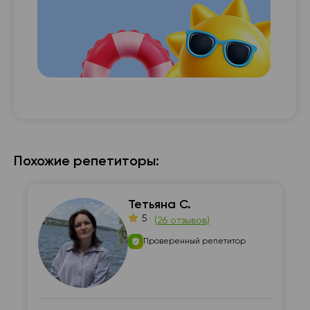
с с

Похожие репетиторы:
Тетьяна С.
5
(
26 отзывов
)
Проверенный репетитор