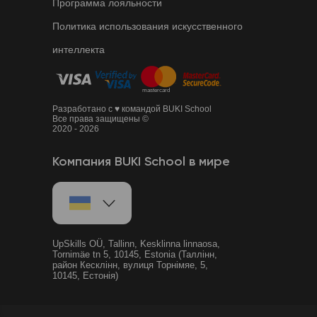
Программа лояльности
Политика использования искусственного
интеллекта
Разработано с ♥ командой BUKI School
Все права защищены ©
2020 - 2026
Компания BUKI School в мире
UpSkills OÜ, Tallinn, Kesklinna linnaosa,
Tornimäe tn 5, 10145, Estonia (Таллінн,
район Кесклінн, вулиця Торнімяе, 5,
10145, Естонія)