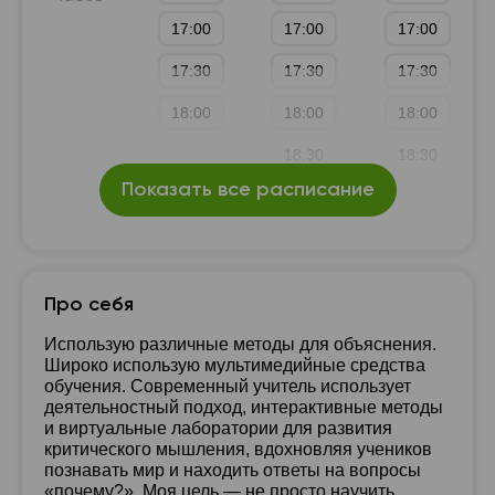
17:00
17:00
17:00
17:30
17:30
17:30
18:00
18:00
18:00
18:30
18:30
Показать все расписание
19:00
19:00
Про себя
Использую различные методы для объяснения.
Широко использую мультимедийные средства
обучения. Современный учитель использует
деятельностный подход, интерактивные методы
и виртуальные лаборатории для развития
критического мышления, вдохновляя учеников
познавать мир и находить ответы на вопросы
«почему?». Моя цель — не просто научить