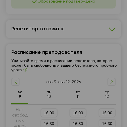
Образование подтверждено
Репетитор готовит к
Физика
Расписание преподавателя
7 - 9-й класс
5 - 6-й класс
Учитывайте время в расписании репетитора, которое
может быть свободно для вашего бесплатного пробного
урока
авг. 9-авг. 12, 2026
вс
пн
вт
ср
9
10
11
12
Нет
16:00
16:00
16:00
свобод
ных
16:30
16:30
16:30
часов