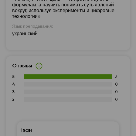
формулам, а научить понимать суть явлений
вокруг, используя эксперименты и цифровые
технологии».
Язык преподавания:
украинский
Отзывы
5
3
4
0
3
0
2
0
Іван
Яс