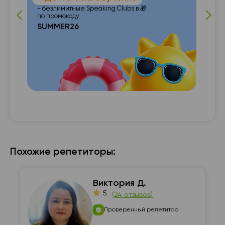
+ безлимитные Speaking Clubs в 🎁
по промокоду
SUMMER26
с с

Похожие репетиторы:
Виктория Д.
5
(
24 отзывов
)
Проверенный репетитор