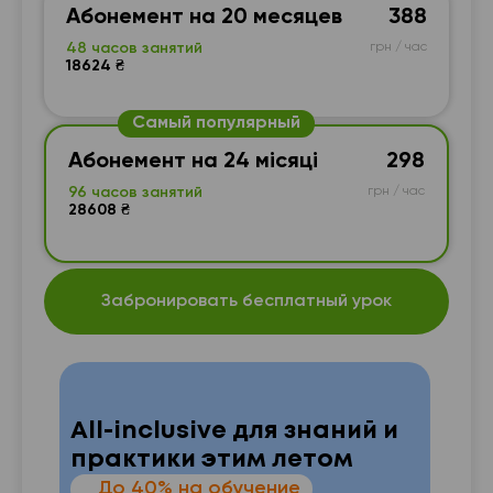
Абонемент на 20 месяцев
388
48 часов занятий
грн / час
18624 ₴
Самый популярный
Абонемент на 24 місяці
298
96 часов занятий
грн / час
28608 ₴
Забронировать бесплатный урок
All-inclusive для знаний и
практики этим летом
—
До 40% на обучение
 от
п