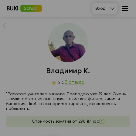
Владимир К.
Вход
3
людей рекомендуют
Владимир К.
вс
3 отзыва
пн
вт
ср
5.0
9
10
11
12
"Работаю учителем в школе. Преподаю уже 19 лет. Очень
люблю естественные науки, такие как физика, химия и
биология. Люблю экспериментировать, исследовать,
Нет
16:00
16:00
16:00
наблюдать."
свободных
часов
16:30
16:30
16:30
Стоимость занятия от
298 ₴/час
17:00
17:00
17:00