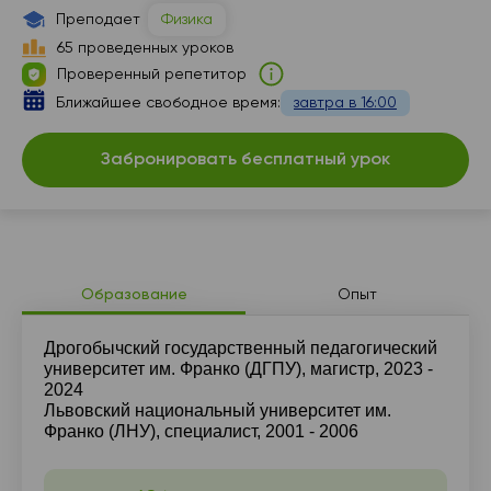
17:30
17:30
17:30
Преподает
Физика
65 проведенных уроков
18:00
18:00
18:00
Проверенный репетитор
18:30
18:30
Ближайшее свободное время:
завтра в 16:00
19:00
19:00
Забронировать бесплатный урок
Образование
Опыт
Дрогобычский государственный педагогический
университет им. Франко (ДГПУ), магистр, 2023 -
2024
Львовский национальный университет им.
Франко (ЛНУ), специалист, 2001 - 2006