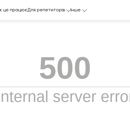
к це працює
Для репетиторів
Інше
500
Internal server erro