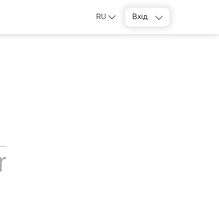
RU
Вхід
r