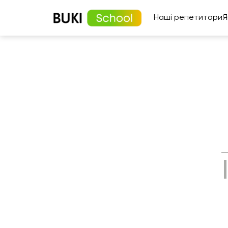
Наші репетитори
Я