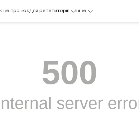
к це працює
Для репетиторів
Інше
500
Internal server erro