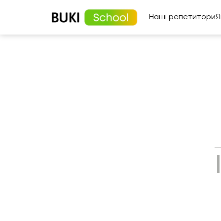
Наші репетитори
Я