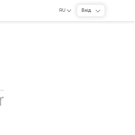
RU
Вхід
r