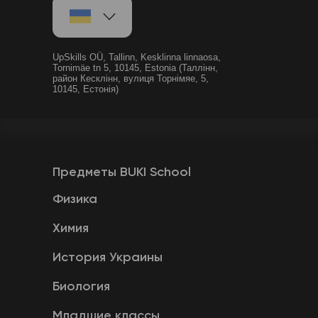
UpSkills OÜ, Tallinn, Kesklinna linnaosa,
Tornimäe tn 5, 10145, Estonia (Таллінн,
район Кесклінн, вулиця Торнімяе, 5,
10145, Естонія)
Предметы BUKI School
Физика
Химия
История Украины
Биология
Младшие классы