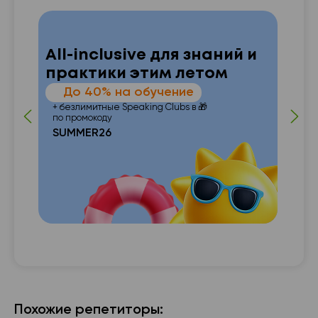
All-inclusive для знаний и
практики этим летом
—
До 40% на обучение
 от
п
+ безлимитные Speaking Clubs в 🎁
по промокоду
SUMMER26
с с

Похожие репетиторы: