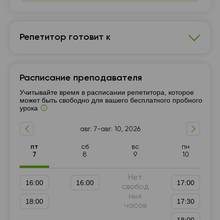
Репетитор готовит к
Украинский язык
Расписание преподавателя
Подготовка к НМТ (ЗНО)
10 - 11-й класс
Учитывайте время в расписании репетитора, которое
может быть свободно для вашего бесплатного пробного
урока
авг. 7-авг. 10, 2026
пт
сб
вс
пн
7
8
9
10
Нет
16:00
16:00
17:00
свобод
ных
18:00
17:30
часов