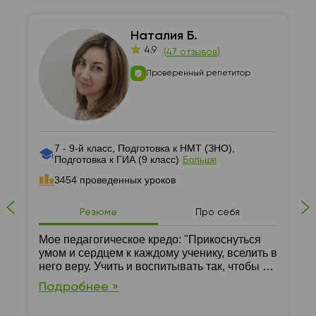
Наталия Б.
4.9
(
47 отзывов
)
Проверенный репетитор
7 - 9-й класс, Подготовка к НМТ (ЗНО),
Подготовка к ГИА (9 класс)
Больше
3454 проведенных уроков
Резюме
Про себя
Мое педагогическое кредо: "Прикоснуться
умом и сердцем к каждому ученику, вселить в
него веру. Учить и воспитывать так, чтобы в
каждом детском сердце зажечь огонек
Подробнее »
познания, мышления, добра"