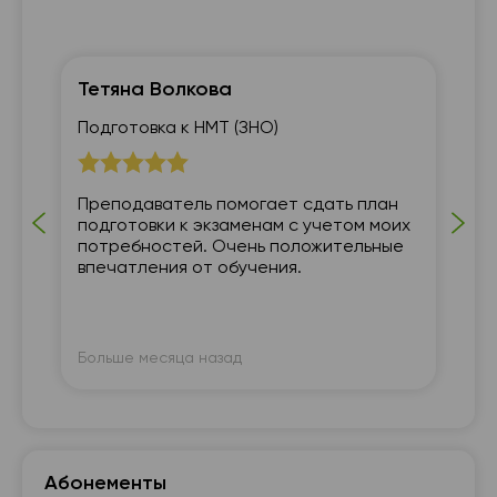
Тетяна Волкова
Ом
Подготовка к НМТ (ЗНО)
7 
Преподаватель помогает сдать план
Я 
подготовки к экзаменам с учетом моих
пр
потребностей. Очень положительные
вр
впечатления от обучения.
зн
гл
По
уд
ре
пр
Больше месяца назад
Бо
пр
им
ра
об
тр
Абонементы