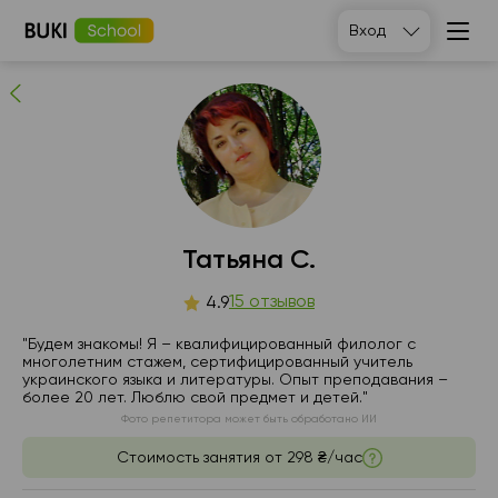
Татьяна С.
Вход
15
людей рекомендуют
Татьяна С.
пт
15 отзывов
сб
вс
пн
4.9
7
8
9
10
"Будем знакомы! Я – квалифицированный филолог с
многолетним стажем, сертифицированный учитель
украинского языка и литературы. Опыт преподавания –
Нет
16:00
16:00
17:00
более 20 лет. Люблю свой предмет и детей."
свободных
Фото репетитора может быть обработано ИИ
часов
18:00
17:30
Стоимость занятия от
298 ₴/час
18:00