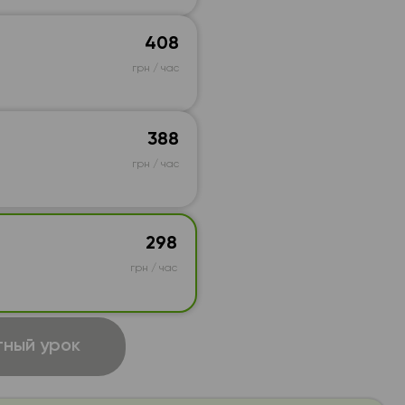
408
грн / час
388
грн / час
298
грн / час
ный урок