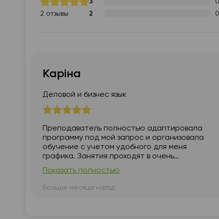
3
2
2 отзывы
Каріна
Деловой и бизнес язык
Преподаватель полностью адаптировала
программу под мой запрос и организовала
обучение с учетом удобного для меня
графика. Занятия проходят в очень
комфортной атмосфере, а результаты
Показать полностью
обучения действительно заметны. Я
полностью довольна процессом и с
Больше месяца назад
уверенностью оцениваю работу
преподавателя на 5 баллов.