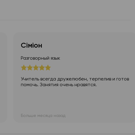
0
0
Сіміон
Разговорный язык
Учитель всегда дружелюбен, терпелив и готов
помочь. Занятия очень нравятся.
Больше месяца назад