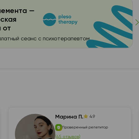
немента —
еская
 от
сплатный сеанс с психотерапевтом
Марина П.
4.9
Проверенный репетитор
(
45 отзывов
)