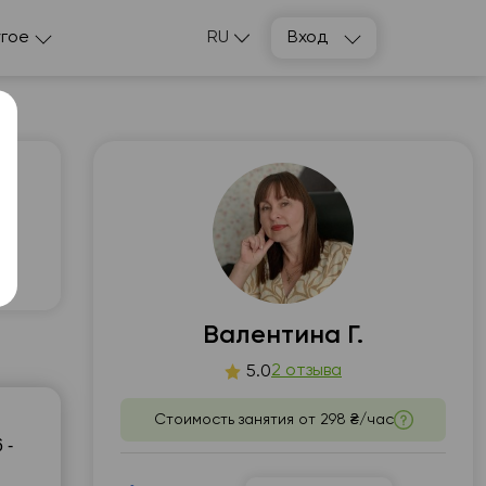
гое
RU
Вход
т
пт
3
14
Валентина Г.
2 отзыва
5.0
00
16:00
Стоимость занятия от
298 ₴/час
00
18:00
 -
20:00