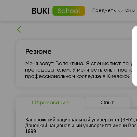
Предметы
Наши
Резюме
Меня зовут Валентина. Я специалист по у
преподавателем. У меня есть опыт препод
профессиональном колледже в Киевской об
сб
8
Образование
Опыт
17:00
сво
ч
Запорожский национальный университет (ЗНУ), м
17:30
Донецкий национальный университет имени Васи
1999
18:00