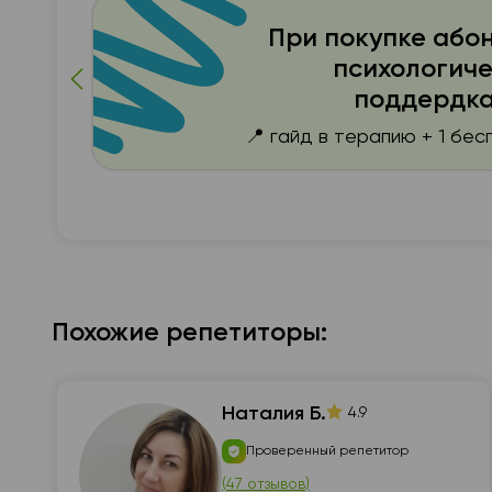
При покупке або
м
психологич
поддердка
📍 гайд в терапию + 1 бе
Похожие репетиторы:
Наталия Б.
4.9
Проверенный репетитор
(
47 отзывов
)