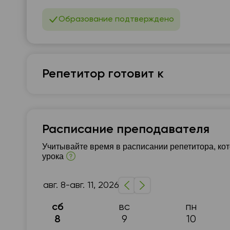
20:00
Образование подтверждено
Репетитор готовит к
Украинский язык
Подготовка к НМТ (ЗНО)
10 - 11-й класс
Ра
Расписание преподавателя
Уровень B1-B2
Учитывайте время в расписании репетитора, ко
урока
авг. 8-авг. 11, 2026
вс
пн
сб
9
10
8