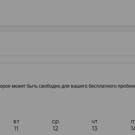
20:00
18:30
20:00
20:30
19:00
20:30
21:00
21:00
зговорный язык
Уровень C1-C2
Уровень А1-А2
торое может быть свободно для вашего бесплатного пробно
вт
ср
чт
п
11
12
13
1