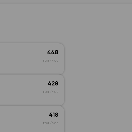
448
грн / час
428
грн / час
418
грн / час