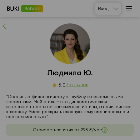
Людмила Ю.
Вход
7
людей рекомендуют
Людмила Ю.
пт
7 отзывов
сб
вс
пн
5.0
7
8
9
10
"Соединяю филологическую глубину с современными
форматами. Мой стиль – это дипломатическая
интеллигентность: не навязывание истины, а привлечение
Нет
Нет
12:00
14:00
к диалогу. Умею раскрыть сложную тему эмоционально и
свободных
свободных
профессионально."
часов
часов
14:00
14:30
Стоимость занятия от
298 ₴/час
14:30
15:00