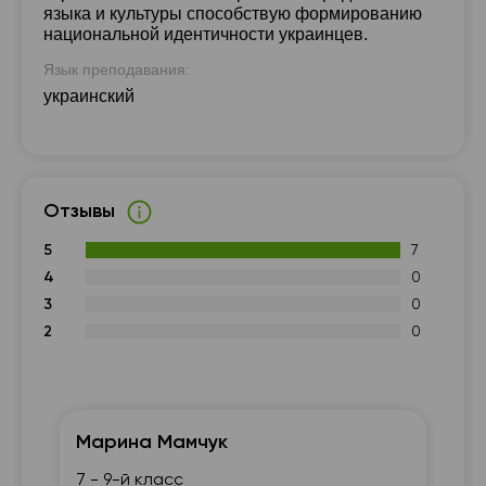
языка и культуры способствую формированию
национальной идентичности украинцев.
Язык преподавания:
украинский
Отзывы
5
7
4
0
3
0
2
0
Марина Мамчук
Со
7 - 9-й класс
По