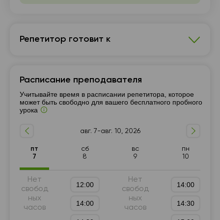
Репетитор готовит к
Украинский язык
Расписание преподавателя
7 - 9-й класс
Подготовка к НМТ (ЗНО)
Учитывайте время в расписании репетитора, которое
Подготовка к ГИА (9 класс)
может быть свободно для вашего бесплатного пробного
урока
Подготовка к олимпиадам
Университетские курсы
Подготовка к школе
Специализированные курсы
авг. 7-авг. 10, 2026
10 - 11-й класс
Разговорный язык
Уровень C1-C2
пт
сб
вс
пн
Деловой и бизнес язык
Грамматика
7
8
9
10
Уровень А1-А2
Уровень B1-B2
5 - 6-й класс
Нет
Нет
12:00
14:00
свобод
свобод
ных
ных
14:00
14:30
часов
часов