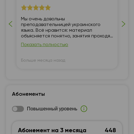
Мы очень довольны
Уч
преподавательницей украинского
языка. Всё нравится: материал
объясняется понятно, занятия проходят
интересно и легко. Ребёнок
Показать полностью
занимается с удовольствием, а мы
видим положительный результат. Для
нас преподавательница — 5 из 5!
Больше месяца назад
Бо
Абонементы
Повышенный уровень
Абонемент на 3 месяца
448