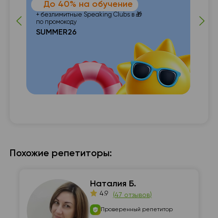
До 40% на обучение
 от
п
+ безлимитные Speaking Clubs в 🎁
по промокоду
SUMMER26
с с

Похожие репетиторы:
Наталия Б.
4.9
(
47 отзывов
)
Проверенный репетитор